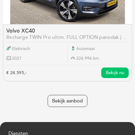
Volvo XC40
Recharge TWIN Pro ultim. FULL OPTION panodak |
electr stoelen memory | 360 cam | Volleder etc!
Elektrisch
Automaat
2021
226.996 km
Bekijk nu
€ 24.595,-
Bekijk aanbod
Diensten