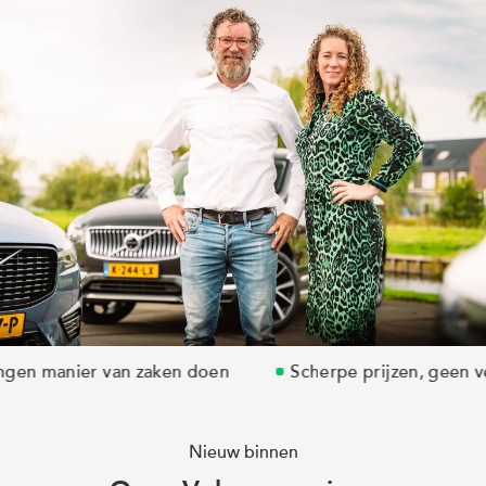
Referenties
Volvo xc90
Volvo xc40
Volvo xc60
 manier van zaken doen
Scherpe prijzen, geen verb
Nieuw binnen