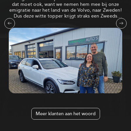
dat moet ook, want we nemen hem mee bij onze
a
emigratie naar het land van de Volvo, naar Zweden!
Dus deze witte topper krijgt straks een Zweeds
T
kenteken en misschien wel spijkerbanden in de
gem
winter... Bedankt voor jullie hulp, het meedenken
s
en deze prettige aankoop ervaring, top!
no
me
ove
Hee
Meer klanten aan het woord