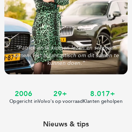
“Patrick en ik kunnen lezen en schrijven
samen. Het is fantastisch om dit samen te
kunnen doen.”
2006
29
+
8.017
+
Opgericht in
Volvo's op voorraad
Klanten geholpen
Nieuws & tips