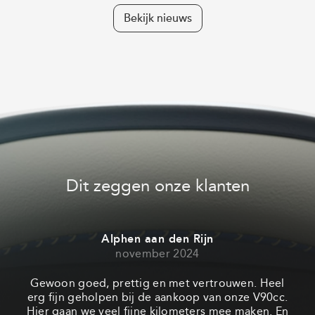
Bekijk nieuws
Dit zeggen onze klanten
Alphen aan den Rijn
november 2024
Gewoon goed, prettig en met vertrouwen. Heel
Eer
erg fijn geholpen bij de aankoop van onze V90cc.
mi
Hier gaan we veel fijne kilometers mee maken. En
van