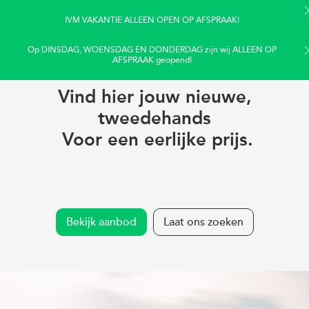
IVM VAKANTIE ALLEEN OPEN OP AFSPRAAK!
Op DINSDAG, WOENSDAG EN DONDERDAG zijn wij ALLEEN OP
AFSPRAAK geopend!
Vind hier jouw nieuwe,
tweedehands
Home
Voor een eerlijke prijs.
Aanbod
Diensten
Over ons
Bekijk aanbod
Laat ons zoeken
Verkocht
Contact
Nieuws & tips