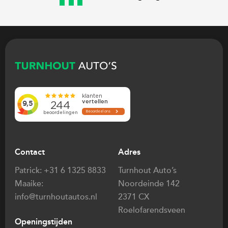
Referenties
Volvo xc90
Volvo xc40
Volvo xc60
Contact
Adres
Patrick:
+31 6 1325 8833
Turnhout Auto’s
Maaike:
Noordeinde 142
info@turnhoutautos.nl
2371 CX
Roelofarendsveen
Openingstijden