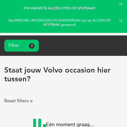
IVM VAKANTIE ALLEEN OPEN OP AFSPRAAK!
Op DINSDAG, WOENSDAG EN DONDERDAG zijn wij ALLEEN OP
AFSPRAAK geopend!
Filter
2
Home
Aanbod
Staat jouw Volvo occasion hier
Diensten
tussen?
Over ons
Verkocht
Reset filters
Contact
Nieuws & tips
Eén moment graag...